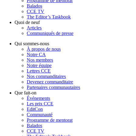
Programme de mentorat
Balados
CCE TV
The Editor’s Taskbook
Quoi de neuf
Articles
Communiqués de presse
Qui sommes-nous
À propos de nous
Notre CA
Nos membres
Notre équipe
Lettres CCE
Nos commanditaires
Devenez commanditaire
Partenaires communautaires
Que fait-on
Événements
Les prix CCE
EditCon
Communauté
Programme de mentorat
Balados
CCE TV