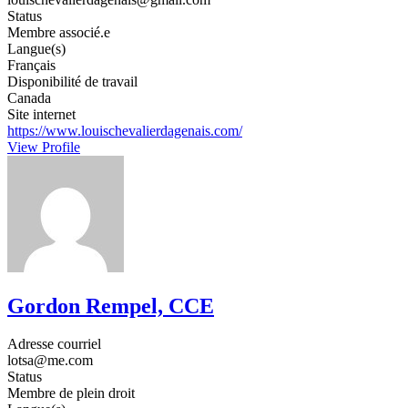
Status
Membre associé.e
Langue(s)
Français
Disponibilité de travail
Canada
Site internet
https://www.louischevalierdagenais.com/
View Profile
Gordon Rempel, CCE
Adresse courriel
lotsa@me.com
Status
Membre de plein droit