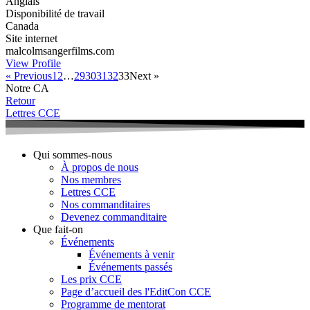
Anglais
Disponibilité de travail
Canada
Site internet
malcolmsangerfilms.com
View Profile
« Previous
1
2
…
29
30
31
32
33
Next »
Notre CA
Retour
Lettres CCE
Qui sommes-nous
À propos de nous
Nos membres
Lettres CCE
Nos commanditaires
Devenez commanditaire
Que fait-on
Événements
Événements à venir
Événements passés
Les prix CCE
Page d’accueil des l'EditCon CCE
Programme de mentorat