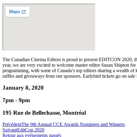
The Canadian Cinema Editors is proud to present EDITCON 2020, the t
year, we are very excited to welcome master editor Susan Shipton for a
programming, with some of Canada’s top editors sharing a wealth of k
raffles and giveaways from our sponsors. Earlybird tickets go on s
January 8, 2020
7pm - 9pm
195 Rue de Bellechasse, Montréal
Précédent
The 9th Annual CCE Awards Nominees and Winners
Suivant
EditCon 2020
Retour aux evénements passés