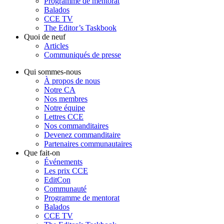
Programme de mentorat
Balados
CCE TV
The Editor’s Taskbook
Quoi de neuf
Articles
Communiqués de presse
Qui sommes-nous
À propos de nous
Notre CA
Nos membres
Notre équipe
Lettres CCE
Nos commanditaires
Devenez commanditaire
Partenaires communautaires
Que fait-on
Événements
Les prix CCE
EditCon
Communauté
Programme de mentorat
Balados
CCE TV