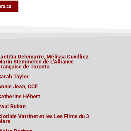
ors.ca
Laetitia Delemarre, Mélissa Cuvilliez,
Marin Stemmelen de L'Alliance
Française de Toronto
Sarah Taylor
Annie Jean, CCE
Catherine Hébert
Paul Ruban
Clotilde Vatrinet et les Les Films du 3
Mars