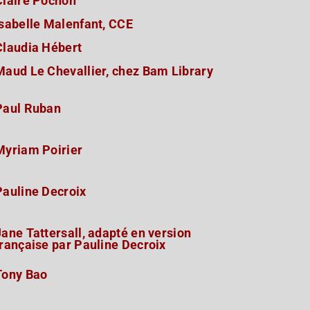
Claire Pochon
Isabelle Malenfant, CCE
Claudia Hébert
Maud Le Chevallier, chez Bam Library
Paul Ruban
Myriam Poirier
Pauline Decroix
Jane Tattersall, adapté en version
française par Pauline Decroix
Tony Bao