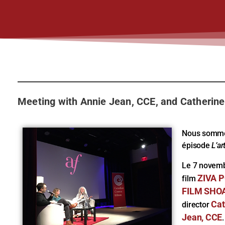
Meeting with Annie Jean, CCE, and Catherine
Nous sommes
épisode
L’a
Le 7 novemb
ZIVA 
film
FILM SHO
Cat
director
Jean, CCE