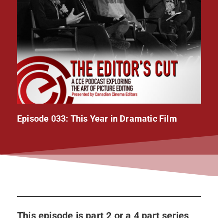
Episode 033: This Year in Dramatic Film
This episode is part 2 or a 4 part series