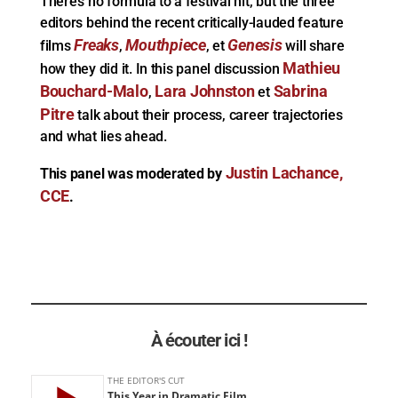
There’s no formula to a festival hit, but the three
editors behind the recent critically-lauded feature
Freaks
Mouthpiece
Genesis
films
,
, et
will share
Mathieu
how they did it. In this panel discussion
Bouchard-Malo
Lara Johnston
Sabrina
,
et
Pitre
talk about their process, career trajectories
and what lies ahead.
Justin Lachance,
This panel was moderated by
CCE
.
À écouter ici !