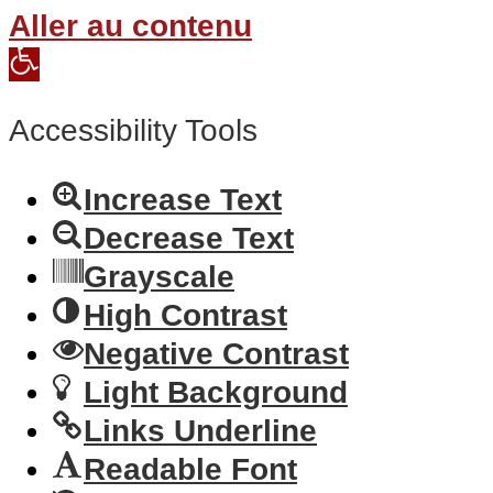
Aller au contenu
Open
toolbar
Accessibility Tools
Increase Text
Decrease Text
Grayscale
High Contrast
Negative Contrast
Light Background
Links Underline
Readable Font