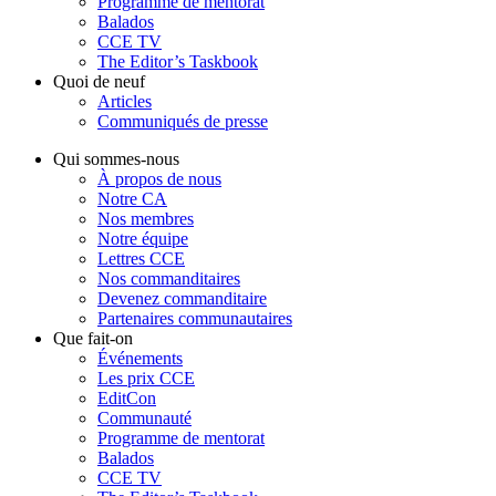
Programme de mentorat
Balados
CCE TV
The Editor’s Taskbook
Quoi de neuf
Articles
Communiqués de presse
Qui sommes-nous
À propos de nous
Notre CA
Nos membres
Notre équipe
Lettres CCE
Nos commanditaires
Devenez commanditaire
Partenaires communautaires
Que fait-on
Événements
Les prix CCE
EditCon
Communauté
Programme de mentorat
Balados
CCE TV