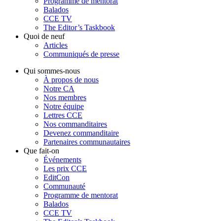
Programme de mentorat
Balados
CCE TV
The Editor’s Taskbook
Quoi de neuf
Articles
Communiqués de presse
Qui sommes-nous
À propos de nous
Notre CA
Nos membres
Notre équipe
Lettres CCE
Nos commanditaires
Devenez commanditaire
Partenaires communautaires
Que fait-on
Événements
Les prix CCE
EditCon
Communauté
Programme de mentorat
Balados
CCE TV