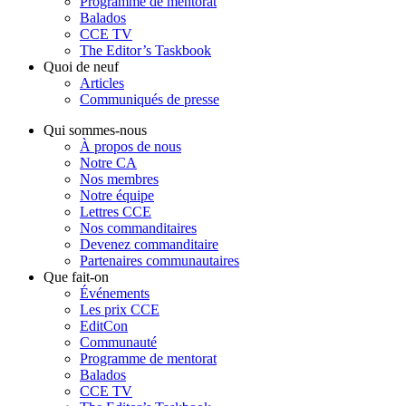
Programme de mentorat
Balados
CCE TV
The Editor’s Taskbook
Quoi de neuf
Articles
Communiqués de presse
Qui sommes-nous
À propos de nous
Notre CA
Nos membres
Notre équipe
Lettres CCE
Nos commanditaires
Devenez commanditaire
Partenaires communautaires
Que fait-on
Événements
Les prix CCE
EditCon
Communauté
Programme de mentorat
Balados
CCE TV