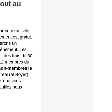
tout au
 notre activité
ment est gratuit
erons un
vénement. Les
 des frais de 30
à 12 membres du
 non-membres le
real (at Boyer)
et que vous
euillez nous