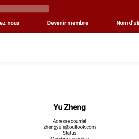
tez-nous
Devenir membre
Nom d’uti
Yu Zheng
Adresse courriel
zhengyu.e@outlook.com
Status
Membre associé.e