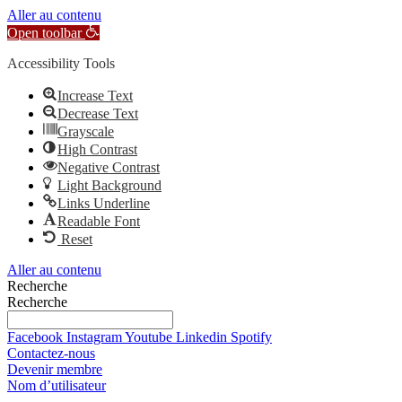
Aller au contenu
Open toolbar
Accessibility Tools
Increase Text
Decrease Text
Grayscale
High Contrast
Negative Contrast
Light Background
Links Underline
Readable Font
Reset
Aller au contenu
Recherche
Recherche
Facebook
Instagram
Youtube
Linkedin
Spotify
Contactez-nous
Devenir membre
Nom d’utilisateur