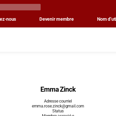
tez-nous
Devenir membre
Nom d’uti
Emma Zinck
Adresse courriel
emma.rose.zinck@gmail.com
Status
Membre associé.e