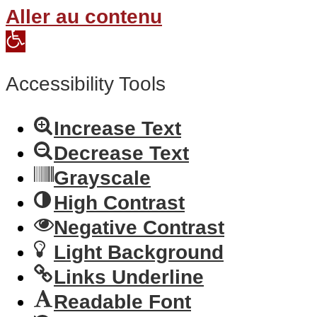
Aller au contenu
Open
toolbar
Accessibility Tools
Increase Text
Decrease Text
Grayscale
High Contrast
Negative Contrast
Light Background
Links Underline
Readable Font