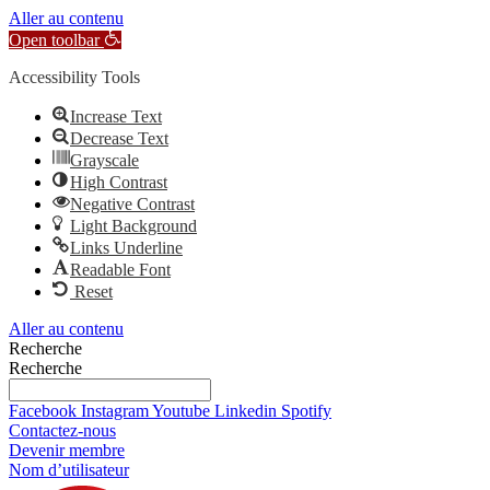
Aller au contenu
Open toolbar
Accessibility Tools
Increase Text
Decrease Text
Grayscale
High Contrast
Negative Contrast
Light Background
Links Underline
Readable Font
Reset
Aller au contenu
Recherche
Recherche
Facebook
Instagram
Youtube
Linkedin
Spotify
Contactez-nous
Devenir membre
Nom d’utilisateur