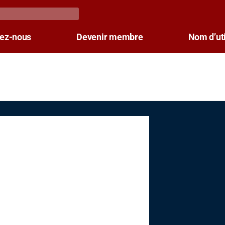
tez-nous
Devenir membre
Nom d’uti