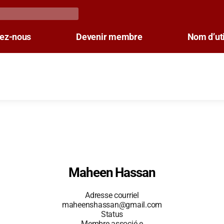
tez-nous
Devenir membre
Nom d’uti
Maheen Hassan
Adresse courriel
maheenshassan@gmail.com
Status
Membre associé.e