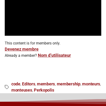
This content is for members only.
Devenez membre
Nom d’utilisateur
Already a member?
code
Editors
members
membership
monteurs
,
,
,
,
,
monteuses
Perkopolis
,