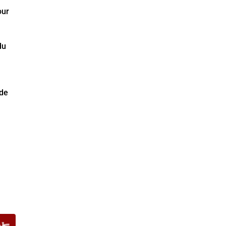
our
du
 de