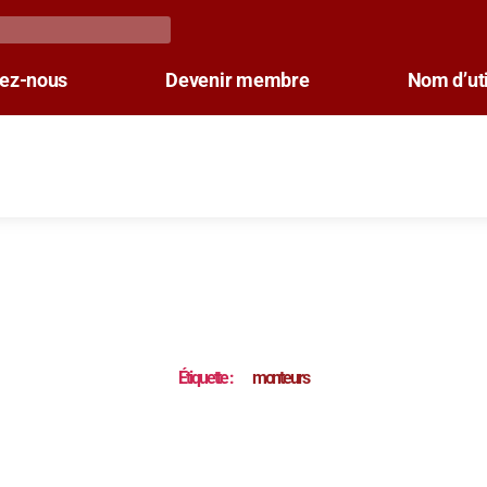
tez-nous
Devenir membre
Nom d’uti
Étiquette :
monteurs