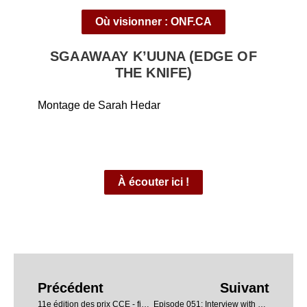
Où visionner : ONF.CA
SGAAWAAY K’UUNA (EDGE OF
THE KNIFE)
Montage de Sarah Hedar
À écouter ici !
Précédent
Suivant
11e édition des prix CCE - finalistes et lauréat.e.s
Episode 051: Interview with Kim French