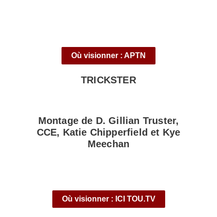
Où visionner : APTN
TRICKSTER
Montage de D. Gillian Truster,
CCE, Katie Chipperfield et Kye
Meechan
Où visionner : ICI TOU.TV