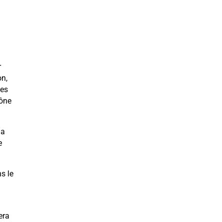
r
on,
des
cône
la
e
s le
era