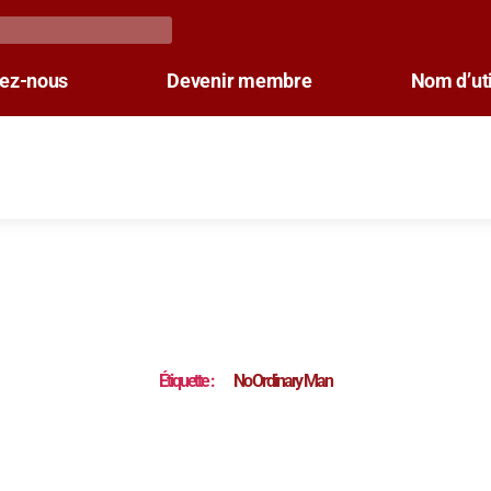
tez-nous
Devenir membre
Nom d’uti
Étiquette :
No Ordinary Man