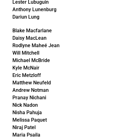
Lester Lubuguin
Anthony Lunenburg
Dariun Lung
Blake Macfarlane
Daisy MacLean
Rodlyne Maheé Jean
Will Mitchell
Michael McBride
Kyle McNair
Eric Metzloff
Matthew Neufeld
Andrew Notman
Pranay Nichani
Nick Nadon
Nisha Pahuja
Melissa Paquet
Niraj Patel
Maria Psaila