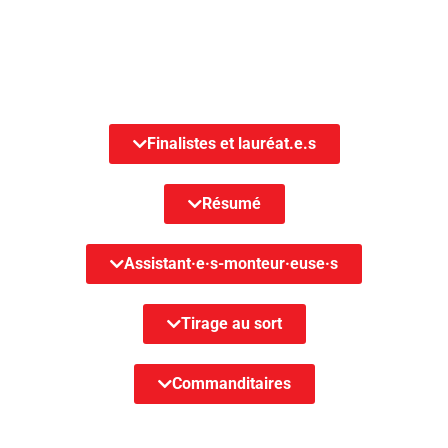
Finalistes et lauréat.e.s
Résumé
Assistant·e·s-monteur·euse·s
Tirage au sort
Commanditaires