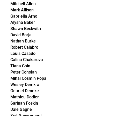
Mitchell Allen
Mark Allison
Gabriella Arno
Alysha Baker
Shawn Beckwith
David Borja
Nathan Burke
Robert Calabro
Louis Casado
Calina Chakarova
Tiana Chin
Peter Coholan
Mihai Cosmin Popa
Wesley Demkiw
Gebriel Deneke
Mathieu Dodier
Sarinah Foskin
Dale Gagne
Zoé Guévremont