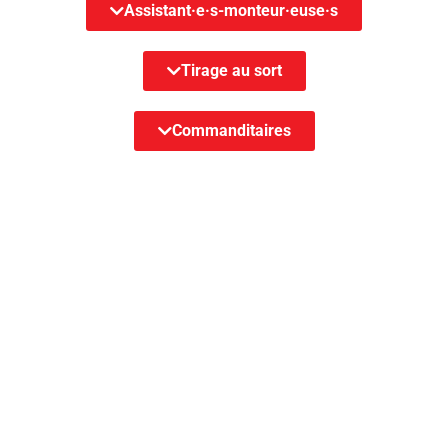
Assistant·e·s-monteur·euse·s
Tirage au sort
Commanditaires
Finalistes et laurét.es des années
précédentes