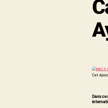
C
A
Cet épis
Dans ce 
internat