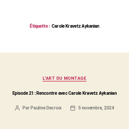
Étiquette :
Carole Kravetz Aykanian
Catégories
L'ART DU MONTAGE
Episode 21 : Rencontre avec Carole Kravetz Aykanian
Par
Pauline Decroix
5 novembre, 2024
Auteur
Date
de
de
l'article
l’article