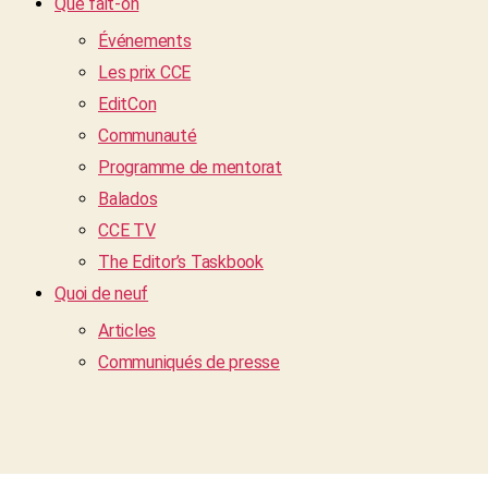
Que fait-on
Événements
Les prix CCE
EditCon
Communauté
Programme de mentorat
Balados
CCE TV
The Editor’s Taskbook
Quoi de neuf
Articles
Communiqués de presse