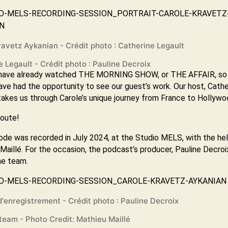
ravetz Aykanian - Crédit photo : Catherine Legault
 Legault - Crédit photo : Pauline Decroix
have already watched THE MORNING SHOW, or THE AFFAIR, so
ave had the opportunity to see our guest’s work. Our host, Cathe
takes us through Carole’s unique journey from France to Hollywo
oute!
ode was recorded in July 2024, at the Studio MELS, with the he
Maillé. For the occasion, the podcast’s producer, Pauline Decroix
the team.
'enregistrement - Crédit photo : Pauline Decroix
team - Photo Credit: Mathieu Maillé