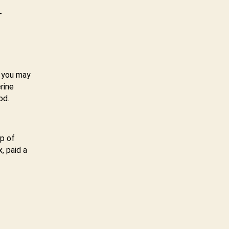
 you may
rine
od.
lp of
, paid a