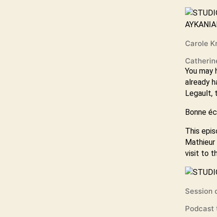
Carole K
Catherine
You may 
already h
Legault, 
Bonne éc
This epis
Mathieur 
visit to 
Session d
Podcast 