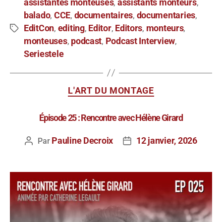
assistantes monteuses
assistants monteurs
,
,
balado
CCE
documentaires
documentaries
,
,
,
,
EditCon
editing
Editor
Editors
monteurs
,
,
,
,
,
monteuses
podcast
Podcast Interview
,
,
,
Seriestele
L'ART DU MONTAGE
Épisode 25 : Rencontre avec Hélène Girard
Pauline Decroix
12 janvier, 2026
Par