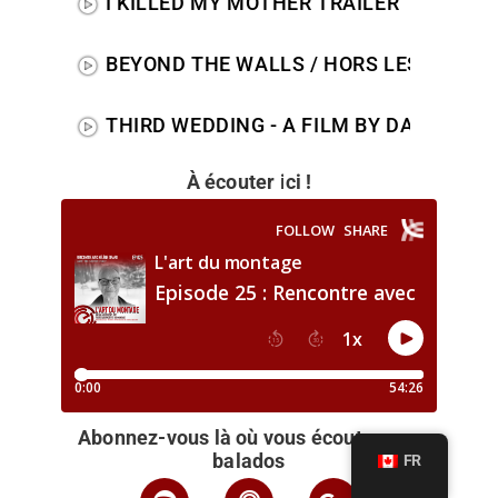
I KILLED MY MOTHER TRAILER
BEYOND THE WALLS / HORS LES MURS (2
THIRD WEDDING - A FILM BY DAVID LAM
À écouter ici !
Abonnez-vous là où vous écoutez vos
balados
FR