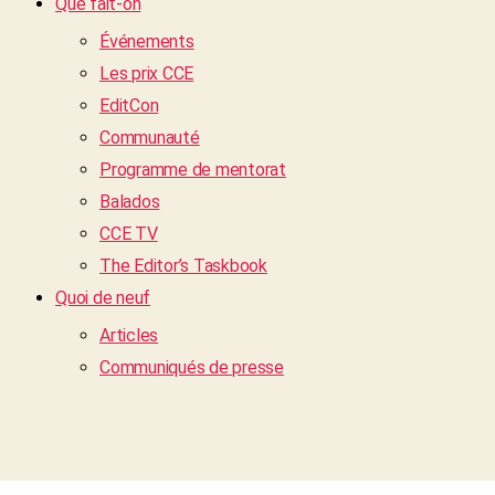
Que fait-on
Événements
Les prix CCE
EditCon
Communauté
Programme de mentorat
Balados
CCE TV
The Editor’s Taskbook
Quoi de neuf
Articles
Communiqués de presse