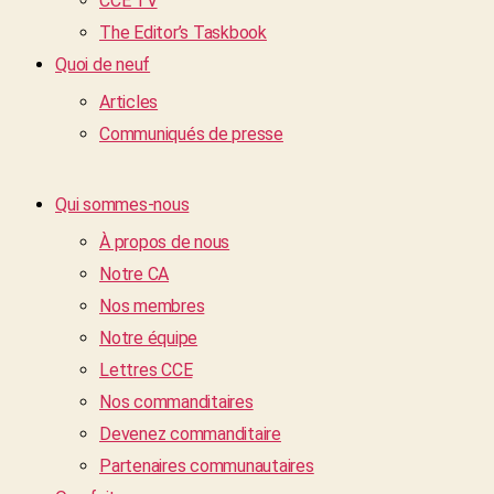
CCE TV
The Editor’s Taskbook
Quoi de neuf
Articles
Communiqués de presse
Qui sommes-nous
À propos de nous
Notre CA
Nos membres
Notre équipe
Lettres CCE
Nos commanditaires
Devenez commanditaire
Partenaires communautaires