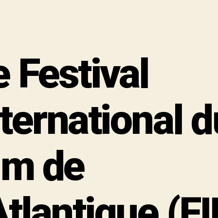
e Festival
nternational d
ilm de
Atlantique (F