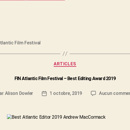
tlantic Film Festival
s
Catégories
ARTICLES
FIN Atlantic Film Festival – Best Editing Award 2019
ar
Alison Dowler
1 octobre, 2019
Aucun commen
eur
Date
de
icle
l’article