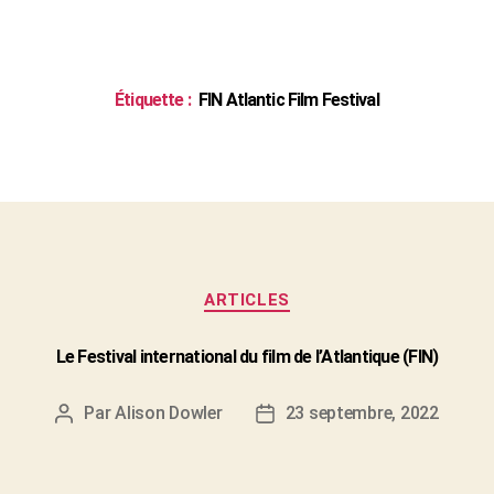
Étiquette :
FIN Atlantic Film Festival
Catégories
ARTICLES
Le Festival international du film de l’Atlantique (FIN)
Par
Alison Dowler
23 septembre, 2022
Auteur
Date
de
de
l'article
l’article