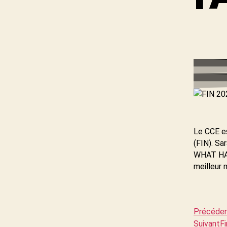
Le CCE es
(FIN). S
WHAT HAP
meilleur
Précéde
Suivant
Fi