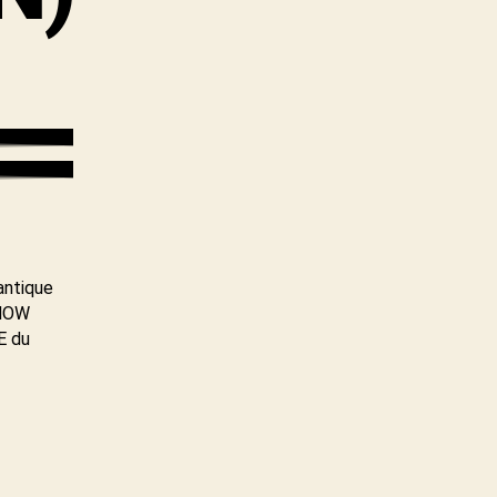
lantique
KNOW
E du