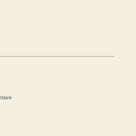
sur
taire
FIN
Atlantic
Film
Festival
–