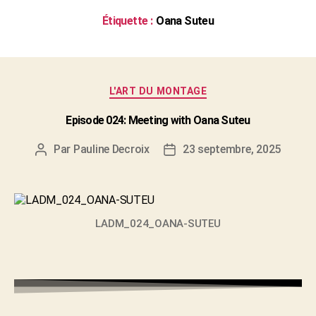
Étiquette :
Oana Suteu
Catégories
L'ART DU MONTAGE
Episode 024: Meeting with Oana Suteu
Par
Pauline Decroix
23 septembre, 2025
Auteur
Date
de
de
l'article
l’article
LADM_024_OANA-SUTEU