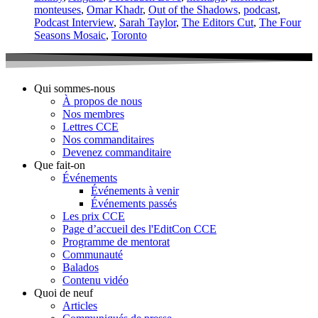
monteuses
,
Omar Khadr
,
Out of the Shadows
,
podcast
,
Podcast Interview
,
Sarah Taylor
,
The Editors Cut
,
The Four
Seasons Mosaic
,
Toronto
Qui sommes-nous
À propos de nous
Nos membres
Lettres CCE
Nos commanditaires
Devenez commanditaire
Que fait-on
Événements
Événements à venir
Événements passés
Les prix CCE
Page d’accueil des l'EditCon CCE
Programme de mentorat
Communauté
Balados
Contenu vidéo
Quoi de neuf
Articles