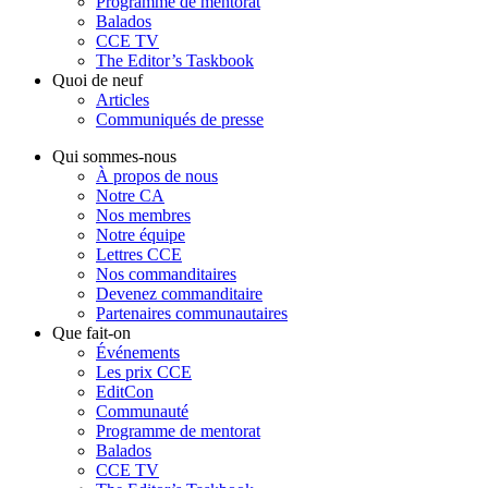
Programme de mentorat
Balados
CCE TV
The Editor’s Taskbook
Quoi de neuf
Articles
Communiqués de presse
Qui sommes-nous
À propos de nous
Notre CA
Nos membres
Notre équipe
Lettres CCE
Nos commanditaires
Devenez commanditaire
Partenaires communautaires
Que fait-on
Événements
Les prix CCE
EditCon
Communauté
Programme de mentorat
Balados
CCE TV