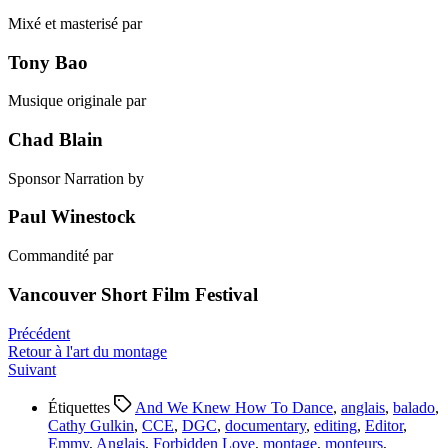
Mixé et masterisé par
Tony Bao
Musique originale par
Chad Blain
Sponsor Narration by
Paul Winestock
Commandité par
Vancouver Short Film Festival
Précédent
Retour à l'art du montage
Suivant
Étiquettes
And We Knew How To Dance
,
anglais
,
balado
,
Cathy Gulkin
,
CCE
,
DGC
,
documentary
,
editing
,
Editor
,
Emmy
,
Anglais
,
Forbidden Love
,
montage
,
monteurs
,