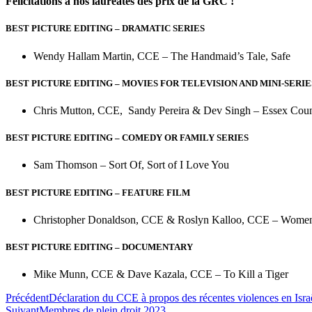
Félicitations à nos lauréates des prix de la GRC !
BEST PICTURE EDITING – DRAMATIC SERIES
Wendy Hallam Martin, CCE – The Handmaid’s Tale, Safe
BEST PICTURE EDITING – MOVIES FOR TELEVISION AND MINI-SERIE
Chris Mutton, CCE, Sandy Pereira & Dev Singh – Essex Coun
BEST PICTURE EDITING – COMEDY OR FAMILY SERIES
Sam Thomson – Sort Of, Sort of I Love You
BEST PICTURE EDITING – FEATURE FILM
Christopher Donaldson, CCE & Roslyn Kalloo, CCE – Women
BEST PICTURE EDITING – DOCUMENTARY
Mike Munn, CCE & Dave Kazala, CCE – To Kill a Tiger
Précédent
Déclaration du CCE à propos des récentes violences en Israë
Suivant
Membres de plein droit 2023