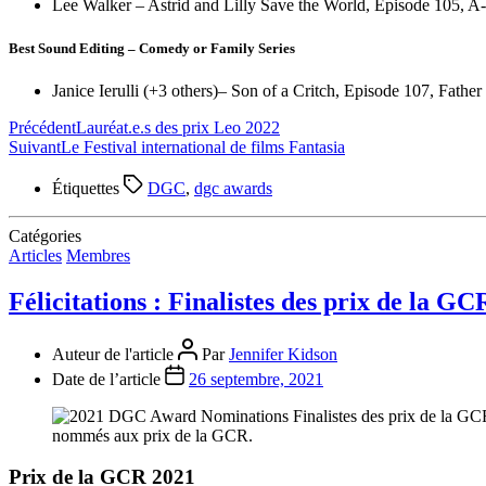
Lee Walker – Astrid and Lilly Save the World, Episode 105, A
Best Sound Editing – Comedy or Family Series
Janice Ierulli (+3 others)– Son of a Critch, Episode 107, Father
Précédent
Lauréat.e.s des prix Leo 2022
Suivant
Le Festival international de films Fantasia
Étiquettes
DGC
,
dgc awards
Catégories
Articles
Membres
Félicitations : Finalistes des prix de la G
Auteur de l'article
Par
Jennifer Kidson
Date de l’article
26 septembre, 2021
Prix de la GCR 2021