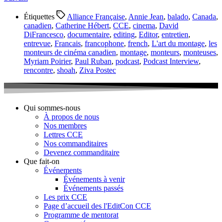
Étiquettes
Alliance Française
,
Annie Jean
,
balado
,
Canada
,
canadien
,
Catherine Hébert
,
CCE
,
cinema
,
David
DiFrancesco
,
documentaire
,
editing
,
Editor
,
entretien
,
entrevue
,
Francais
,
francophone
,
french
,
L'art du montage
,
les
monteurs de cinéma canadien
,
montage
,
monteurs
,
monteuses
,
Myriam Poirier
,
Paul Ruban
,
podcast
,
Podcast Interview
,
rencontre
,
shoah
,
Ziva Postec
Qui sommes-nous
À propos de nous
Nos membres
Lettres CCE
Nos commanditaires
Devenez commanditaire
Que fait-on
Événements
Événements à venir
Événements passés
Les prix CCE
Page d’accueil des l'EditCon CCE
Programme de mentorat