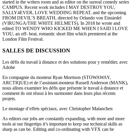
started in the writers room and as editor on the surreal comedy series
CAMPUS. Recent work includes I MAY DESTROY YOU,
SALLY4EVER, LOVE WEDDING REPEAT, and the upcoming
FROM DEVIL’S BREATH, directed by Orlando von Einsiedel
(VIRUNGA/THE WHITE HELMETS). In 2018 he wrote and
edited TO WENDY WHO KICKED ME WHEN I SAID I LOVE
YOU, an off- beat, romantic short film which premiered at the
London Film Festival.
SALLES DE DISCUSSION
Les défis du travail à distance et des solutions pour y remédier, avec
Adobe
En compagnie du monteur Ryan Morrison (STOWAWAY,
ARCTIQUE) et de l’assistant-monteur Russell Anderson (MANK),
nous allons examiner les défis que présente le travail à distance et
comment ils ont réussi à les surmonter dans leurs plus récents
projets.
Le montage d’effets spéciaux, avec Christopher Malanchen
As editors our jobs are constantly expanding, with more and more
tools at our fingertips it’s important to keep our technical skills as
sharp as can be. Editing and co-ordinating with VFX can be