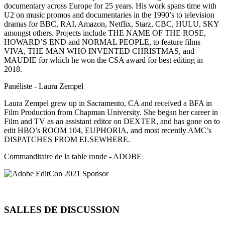
documentary across Europe for 25 years. His work spans time with
U2 on music promos and documentaries in the 1990’s to television
dramas for BBC, RAI, Amazon, Netflix, Starz, CBC, HULU, SKY
amongst others. Projects include THE NAME OF THE ROSE,
HOWARD’S END and NORMAL PEOPLE, to feature films
VIVA, THE MAN WHO INVENTED CHRISTMAS, and
MAUDIE for which he won the CSA award for best editing in
2018.
Panéliste - Laura Zempel
Laura Zempel grew up in Sacramento, CA and received a BFA in
Film Production from Chapman University. She began her career in
Film and TV as an assistant editor on DEXTER, and has gone on to
edit HBO’s ROOM 104, EUPHORIA, and most recently AMC’s
DISPATCHES FROM ELSEWHERE.
Commanditaire de la table ronde - ADOBE
SALLES DE DISCUSSION