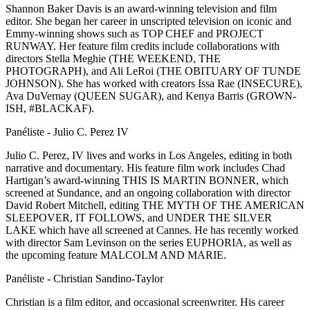
Shannon Baker Davis is an award-winning television and film
editor. She began her career in unscripted television on iconic and
Emmy-winning shows such as TOP CHEF and PROJECT
RUNWAY. Her feature film credits include collaborations with
directors Stella Meghie (THE WEEKEND, THE
PHOTOGRAPH), and Ali LeRoi (THE OBITUARY OF TUNDE
JOHNSON). She has worked with creators Issa Rae (INSECURE),
Ava DuVernay (QUEEN SUGAR), and Kenya Barris (GROWN-
ISH, #BLACKAF).
Panéliste - Julio C. Perez IV
Julio C. Perez, IV lives and works in Los Angeles, editing in both
narrative and documentary. His feature film work includes Chad
Hartigan’s award-winning THIS IS MARTIN BONNER, which
screened at Sundance, and an ongoing collaboration with director
David Robert Mitchell, editing THE MYTH OF THE AMERICAN
SLEEPOVER, IT FOLLOWS, and UNDER THE SILVER
LAKE which have all screened at Cannes. He has recently worked
with director Sam Levinson on the series EUPHORIA, as well as
the upcoming feature MALCOLM AND MARIE.
Panéliste - Christian Sandino-Taylor
Christian is a film editor, and occasional screenwriter. His career