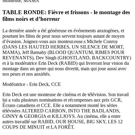
Monteuse, MAMA
TABLE RONDE: Fièvre et frissons - le montage des
films noirs et d’horreur
La dernière année a été généreuse en événements anxiogènes, et
pourtant les films de peur nous servent toujours autant de moyen
d’évasion. Joignez-vous aux monteur.euse.s Michele Conroy
(DANS LES HAUTED HERBES, UN SILENCE DE MORT,
MAMA), Jeff Barnaby (BLOOD QUANTUM, RIMES POUR
REVENANTS), Dev Singh (GHOSTLAND, BACKCOUNTRY)
et à la modératrice Erin Deck (RABID) qui livreront leur vision du
montage dans un genre qui nous divertit, mais qui joue aussi avec
nos peurs et nos anxiétés.
Modératrice - Erin Deck, CCE
Erin Deck est une monteuse de cinéma et de télévision. Son travail
lui a valu plusieurs nominations et récompenses aux prix GCR,
Écrans canadiens et CCE. Elle a notamment monté les séries
télévisées ALTERED CARBON, INTO THE BADLANDS,
GINNY & GEORGIA et KILLJOYS. Au cinéma, elle a entre
autres travaillé sur RABID, OUR HOUSE, BIG SKY, LES 12
COUPS DE MINUIT et LA FORÊT.