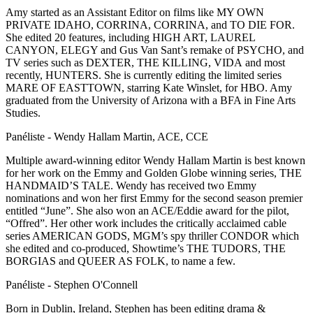
Amy started as an Assistant Editor on films like MY OWN
PRIVATE IDAHO, CORRINA, CORRINA, and TO DIE FOR.
She edited 20 features, including HIGH ART, LAUREL
CANYON, ELEGY and Gus Van Sant’s remake of PSYCHO, and
TV series such as DEXTER, THE KILLING, VIDA and most
recently, HUNTERS. She is currently editing the limited series
MARE OF EASTTOWN, starring Kate Winslet, for HBO. Amy
graduated from the University of Arizona with a BFA in Fine Arts
Studies.
Panéliste - Wendy Hallam Martin, ACE, CCE
Multiple award-winning editor Wendy Hallam Martin is best known
for her work on the Emmy and Golden Globe winning series, THE
HANDMAID’S TALE. Wendy has received two Emmy
nominations and won her first Emmy for the second season premier
entitled “June”. She also won an ACE/Eddie award for the pilot,
“Offred”. Her other work includes the critically acclaimed cable
series AMERICAN GODS, MGM’s spy thriller CONDOR which
she edited and co-produced, Showtime’s THE TUDORS, THE
BORGIAS and QUEER AS FOLK, to name a few.
Panéliste - Stephen O'Connell
Born in Dublin, Ireland, Stephen has been editing drama &