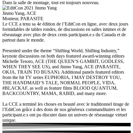
Dans la salle de montage, tout est toujours nouveau.
Jinmo Yang, ACE
Monteur, PARASITE
Le CCE a tenu sa 4e édition de l’EditCon en ligne, avec deux jours
formidables de tables rondes, de discussions en salles intimes et de
réseautage avec plus de deux cents participant.e.s du Canada et de
partout dans le monde.
Presented under the theme “Shifting World, Shifting Industry,”
keynote discussions on both days featured award-winning editors
Michelle Tesoro, ACE (THE QUEEN’S GAMBIT, GODLESS,
WHEN THEY SEE US), and Jinmo Yang, ACE (PARASITE,
OKJA, TRAIN TO BUSAN). Additional panels featured editors
from the hit TV series EUPHORIA, I MAY DESTROY YOU,
THE HANDMAID’S TALE, NORMAL PEOPLE, VIDA,
#BLACKAF, as well as feature films BLOOD QUANTUM,
BACKCOUNTRY, MAMA, RABID, and many more.
La CCE a terminé les choses en beauté avec le traditionnel tirage de
l’EditCon grâce à des dons de nos généreux commanditaires et les
participant.e.s ont pu discuter dans un univers de réseautage virtuel
unique.