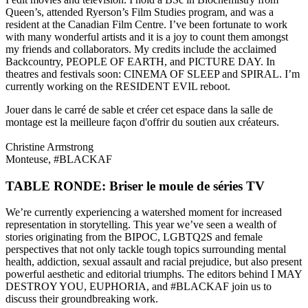
Queen’s, attended Ryerson’s Film Studies program, and was a
resident at the Canadian Film Centre. I’ve been fortunate to work
with many wonderful artists and it is a joy to count them amongst
my friends and collaborators. My credits include the acclaimed
Backcountry, PEOPLE OF EARTH, and PICTURE DAY. In
theatres and festivals soon: CINEMA OF SLEEP and SPIRAL. I’m
currently working on the RESIDENT EVIL reboot.
Jouer dans le carré de sable et créer cet espace dans la salle de
montage est la meilleure façon d'offrir du soutien aux créateurs.
Christine Armstrong
Monteuse, #BLACKAF
TABLE RONDE: Briser le moule de séries TV
We’re currently experiencing a watershed moment for increased
representation in storytelling. This year we’ve seen a wealth of
stories originating from the BIPOC, LGBTQ2S and female
perspectives that not only tackle tough topics surrounding mental
health, addiction, sexual assault and racial prejudice, but also present
powerful aesthetic and editorial triumphs. The editors behind I MAY
DESTROY YOU, EUPHORIA, and #BLACKAF join us to
discuss their groundbreaking work.