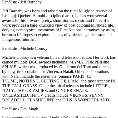
Panéliste - Jeff Barnaby
Jeff Barnaby was born and raised on the rural Mi’gMaq reserve of
Listuguj, Quebec. A multi-disciplined artist, he has won several
awards for his artwork, pœtry, short stories, music and films. His
work provides a bare-knuckled view of post-colonial Mi’gMaq life,
defying stereotypical treatments of First Nations’ narratives by using
horror/sci-fi tropes to explore themes of violence, gender, race and
Indigenous futurism.
Panéliste - Michele Conroy
Michele Conroy is a veteran film and television editor. Her work has
earned multiple DGC awards including: MAMA, POMPEII and
SPLICE, which was produced by Guillermo del Toro and directed
by long- time collaborator Vincenzo Natali. Other collaborations
with Natali include the ensemble romance PARIS, JE
T’AIME, NOTHING, GETTING GILLIAM, and most recently IN
THE TALL GRASS. Other theatrical releases include LITTLE
ITALY, THE GRIZZLIES, and GINGER SNAPS:
UNLEASHED. Her TV credits include VIKINGS, PENNY
DREADFUL, FLASHPOINT, and THIS IS WONDERLAND
Panéliste - Dev Singh
I edit movies and television. I hold a BSc in Biochemistry from