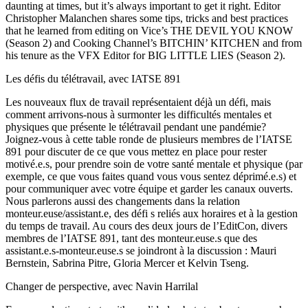
daunting at times, but it’s always important to get it right. Editor
Christopher Malanchen shares some tips, tricks and best practices
that he learned from editing on Vice’s THE DEVIL YOU KNOW
(Season 2) and Cooking Channel’s BITCHIN’ KITCHEN and from
his tenure as the VFX Editor for BIG LITTLE LIES (Season 2).
Les défis du télétravail, avec IATSE 891
Les nouveaux flux de travail représentaient déjà un défi, mais
comment arrivons-nous à surmonter les difficultés mentales et
physiques que présente le télétravail pendant une pandémie?
Joignez-vous à cette table ronde de plusieurs membres de l’IATSE
891 pour discuter de ce que vous mettez en place pour rester
motivé.e.s, pour prendre soin de votre santé mentale et physique (par
exemple, ce que vous faites quand vous vous sentez déprimé.e.s) et
pour communiquer avec votre équipe et garder les canaux ouverts.
Nous parlerons aussi des changements dans la relation
monteur.euse/assistant.e, des défi s reliés aux horaires et à la gestion
du temps de travail. Au cours des deux jours de l’EditCon, divers
membres de l’IATSE 891, tant des monteur.euse.s que des
assistant.e.s-monteur.euse.s se joindront à la discussion : Mauri
Bernstein, Sabrina Pitre, Gloria Mercer et Kelvin Tseng.
Changer de perspective, avec Navin Harrilal