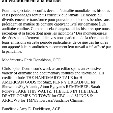
au visionnement à la maison
Pour des spectateurs confus devant l’actualité mondiale, les histoires
et les personnages sont plus cruciaux que jamais. Le monde du
divertissement se transforme pour pouvoir combler des besoins sans
précédent en matière de contenu captivant livré sur demande à un
auditoire confiné. Comment cela changera-t-il les histoires que nous
racontons et la façon dont nous les racontons? Des monteur.euse.s
de séries complètement addictives nous parleront de la réception de
leurs émissions en cette période particulière, de ce que ces histoires
ont apporté à leurs auditoires et comment leur travail a été affecté par
la pandémie.
Modérateur - Chris Donaldson, CCE
Christopher Donaldson’s work as an editor spans an extensive
variety of dramatic and documentary features and television. His
credits include THE HANDMAID’S TALE for Hulu,
AMERICAN GODS for Starz, PENNY DREADFUL for
Showtime/SkyAtlantic, Atom Egoyan’s REMEMBER, Sarah
Polley’s TAKE THIS WALTZ, THE KIDS IN THE HALL:
DEATH COMES TO TOWN for CBC, and SLINGS &
ARROWS for TMN/Showcase/Sundance Channel.
Panéliste - Amy E. Duddleson, ACE