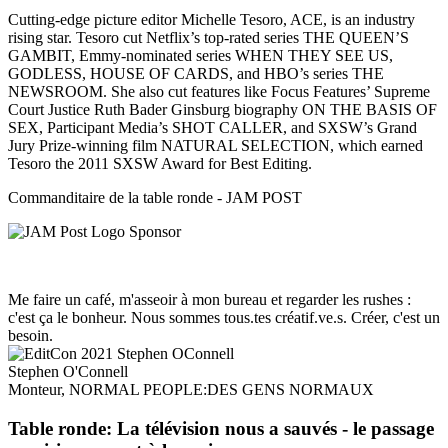
Cutting-edge picture editor Michelle Tesoro, ACE, is an industry
rising star. Tesoro cut Netflix’s top-rated series THE QUEEN’S
GAMBIT, Emmy-nominated series WHEN THEY SEE US,
GODLESS, HOUSE OF CARDS, and HBO’s series THE
NEWSROOM. She also cut features like Focus Features’ Supreme
Court Justice Ruth Bader Ginsburg biography ON THE BASIS OF
SEX, Participant Media’s SHOT CALLER, and SXSW’s Grand
Jury Prize-winning film NATURAL SELECTION, which earned
Tesoro the 2011 SXSW Award for Best Editing.
Commanditaire de la table ronde - JAM POST
Me faire un café, m'asseoir à mon bureau et regarder les rushes :
c'est ça le bonheur. Nous sommes tous.tes créatif.ve.s. Créer, c'est un
besoin.
Stephen O'Connell
Monteur, NORMAL PEOPLE:DES GENS NORMAUX
Table ronde: La télévision nous a sauvés - le passage