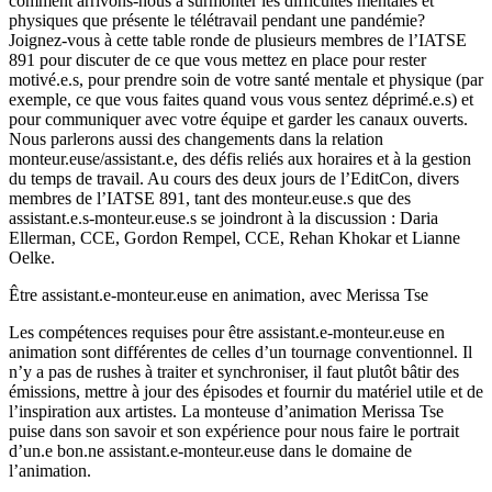
comment arrivons-nous à surmonter les difficultés mentales et
physiques que présente le télétravail pendant une pandémie?
Joignez-vous à cette table ronde de plusieurs membres de l’IATSE
891 pour discuter de ce que vous mettez en place pour rester
motivé.e.s, pour prendre soin de votre santé mentale et physique (par
exemple, ce que vous faites quand vous vous sentez déprimé.e.s) et
pour communiquer avec votre équipe et garder les canaux ouverts.
Nous parlerons aussi des changements dans la relation
monteur.euse/assistant.e, des défis reliés aux horaires et à la gestion
du temps de travail. Au cours des deux jours de l’EditCon, divers
membres de l’IATSE 891, tant des monteur.euse.s que des
assistant.e.s-monteur.euse.s se joindront à la discussion : Daria
Ellerman, CCE, Gordon Rempel, CCE, Rehan Khokar et Lianne
Oelke.
Être assistant.e-monteur.euse en animation, avec Merissa Tse
Les compétences requises pour être assistant.e-monteur.euse en
animation sont différentes de celles d’un tournage conventionnel. Il
n’y a pas de rushes à traiter et synchroniser, il faut plutôt bâtir des
émissions, mettre à jour des épisodes et fournir du matériel utile et de
l’inspiration aux artistes. La monteuse d’animation Merissa Tse
puise dans son savoir et son expérience pour nous faire le portrait
d’un.e bon.ne assistant.e-monteur.euse dans le domaine de
l’animation.