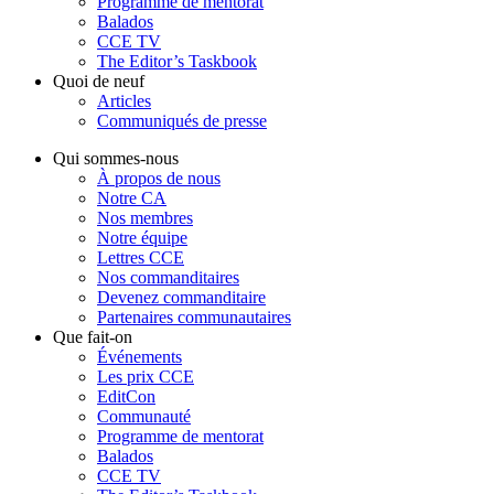
Programme de mentorat
Balados
CCE TV
The Editor’s Taskbook
Quoi de neuf
Articles
Communiqués de presse
Qui sommes-nous
À propos de nous
Notre CA
Nos membres
Notre équipe
Lettres CCE
Nos commanditaires
Devenez commanditaire
Partenaires communautaires
Que fait-on
Événements
Les prix CCE
EditCon
Communauté
Programme de mentorat
Balados
CCE TV