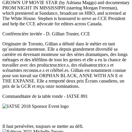
GROWN UP MOVIE STAR (by Adriana Maggs) and documentary
PROM NIGHT IN MISSISSIPPI (starring Morgan Freeman),
which premiered at Sundance, broadcast on HBO, and screened at
The White House. Stephen is honoured to serve as CCE President
and help the CCE advocate for editors across Canada.
Conférencière invitée - D. Gillian Truster, CCE
Originaire de Toronto, Gillian a débuté dans le métier en tant
qu’assistante-monteuse. Elle a depuis grandement diversifié sa
carrière en devenant monteuse sur des séries dramatiques, des longs
métrages et des téléfilms de tous les genres et elle a eu la chance de
travailler avec des producteur.trice.s, des réalisateur.trice.s et
scénaristes reconnu.e.s et célébré.es. Gillian est notamment connue
pour son travail sur ORPHAN BLACK, ANNE WITH AN E et
THE EXPANSE. Elle a remporté deux prix Écrans canadiens, un
prix de la GCR et reçu onze nominations.
Commanditaire de la table ronde - IATSE 891
Il faut persévérer, toujours se mettre au défi.