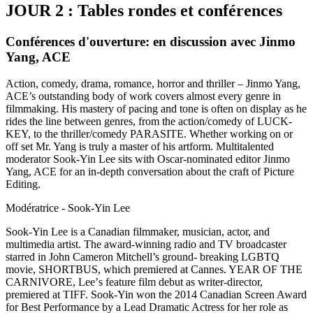
JOUR 2 : Tables rondes et conférences
Conférences d'ouverture: en discussion avec Jinmo
Yang, ACE
Action, comedy, drama, romance, horror and thriller – Jinmo Yang,
ACE’s outstanding body of work covers almost every genre in
filmmaking. His mastery of pacing and tone is often on display as he
rides the line between genres, from the action/comedy of LUCK-
KEY, to the thriller/comedy PARASITE. Whether working on or
off set Mr. Yang is truly a master of his artform. Multitalented
moderator Sook-Yin Lee sits with Oscar-nominated editor Jinmo
Yang, ACE for an in-depth conversation about the craft of Picture
Editing.
Modératrice - Sook-Yin Lee
Sook-Yin Lee is a Canadian filmmaker, musician, actor, and
multimedia artist. The award-winning radio and TV broadcaster
starred in John Cameron Mitchell’s ground- breaking LGBTQ
movie, SHORTBUS, which premiered at Cannes. YEAR OF THE
CARNIVORE, Leeʼs feature film debut as writer-director,
premiered at TIFF. Sook-Yin won the 2014 Canadian Screen Award
for Best Performance by a Lead Dramatic Actress for her role as