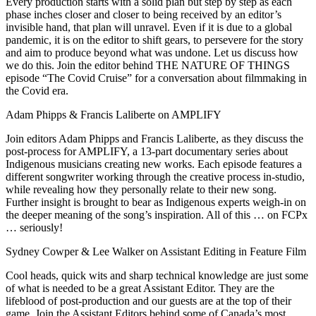
Every production starts with a solid plan but step by step as each
phase inches closer and closer to being received by an editor’s
invisible hand, that plan will unravel. Even if it is due to a global
pandemic, it is on the editor to shift gears, to persevere for the story
and aim to produce beyond what was undone. Let us discuss how
we do this. Join the editor behind THE NATURE OF THINGS
episode “The Covid Cruise” for a conversation about filmmaking in
the Covid era.
Adam Phipps & Francis Laliberte on AMPLIFY
Join editors Adam Phipps and Francis Laliberte, as they discuss the
post-process for AMPLIFY, a 13-part documentary series about
Indigenous musicians creating new works. Each episode features a
different songwriter working through the creative process in-studio,
while revealing how they personally relate to their new song.
Further insight is brought to bear as Indigenous experts weigh-in on
the deeper meaning of the song’s inspiration. All of this … on FCPx
… seriously!
Sydney Cowper & Lee Walker on Assistant Editing in Feature Film
Cool heads, quick wits and sharp technical knowledge are just some
of what is needed to be a great Assistant Editor. They are the
lifeblood of post-production and our guests are at the top of their
game. Join the Assistant Editors behind some of Canada’s most