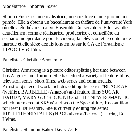
Modératrice - Shonna Foster
Shonna Foster est une réalisatrice, une créatrice et une productrice
primée. Elle a obtenu un baccalauréat en théâtre de l’université York,
où elle a étudié au Creative Ensemble Conservatory. Elle travaille
actuellement comme réalisatrice, productrice et conseillère au
scénario indépendante pour le cinéma, la télévision et le contenu de
marque et elle siège depuis longtemps sur le CA de l’organisme
BIPOC TV & Film.
Panéliste - Christine Armstrong
Christine Armstrong is a picture editor splitting her time between
Los Angeles and Toronto. She has edited a variety of feature films,
television series, short films, web series and commercials.
Armstrong’s recent work includes editing the series #BLACKAF
(Netflix), BARBELLE (Amazon) and feature films SUGAR
DADDY, MARY GOES ROUND and THE NEW ROMANTIC
which premiered at SXSW and won the Special Jury Recognition
for Best First Feature. She is currently editing the series
RUTHERFORD FALLS (NBCUniversal/Peacock) starring Ed
Helms.
Panéliste - Shannon Baker Davis, ACE