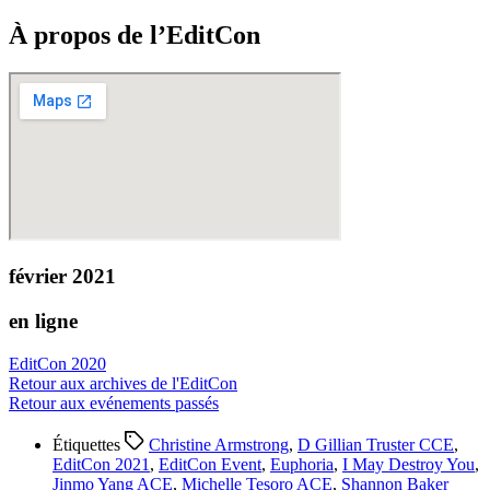
À propos de l’EditCon
février 2021
en ligne
EditCon 2020
Retour aux archives de l'EditCon
Retour aux evénements passés
Étiquettes
Christine Armstrong
,
D Gillian Truster CCE
,
EditCon 2021
,
EditCon Event
,
Euphoria
,
I May Destroy You
,
Jinmo Yang ACE
,
Michelle Tesoro ACE
,
Shannon Baker