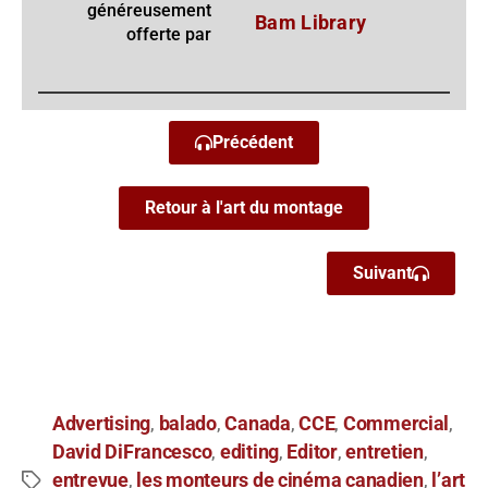
généreusement
Bam Library
offerte par
Précédent
Retour à l'art du montage
Suivant
Advertising
balado
Canada
CCE
Commercial
,
,
,
,
,
David DiFrancesco
editing
Editor
entretien
,
,
,
,
entrevue
les monteurs de cinéma canadien
l’art
,
,