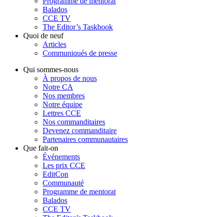
Programme de mentorat
Balados
CCE TV
The Editor’s Taskbook
Quoi de neuf
Articles
Communiqués de presse
Qui sommes-nous
À propos de nous
Notre CA
Nos membres
Notre équipe
Lettres CCE
Nos commanditaires
Devenez commanditaire
Partenaires communautaires
Que fait-on
Événements
Les prix CCE
EditCon
Communauté
Programme de mentorat
Balados
CCE TV