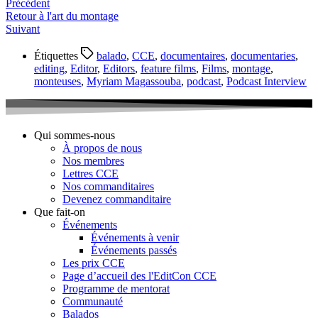
Précédent
Retour à l'art du montage
Suivant
Étiquettes
balado
,
CCE
,
documentaires
,
documentaries
,
editing
,
Editor
,
Editors
,
feature films
,
Films
,
montage
,
monteuses
,
Myriam Magassouba
,
podcast
,
Podcast Interview
Qui sommes-nous
À propos de nous
Nos membres
Lettres CCE
Nos commanditaires
Devenez commanditaire
Que fait-on
Événements
Événements à venir
Événements passés
Les prix CCE
Page d’accueil des l'EditCon CCE
Programme de mentorat
Communauté
Balados