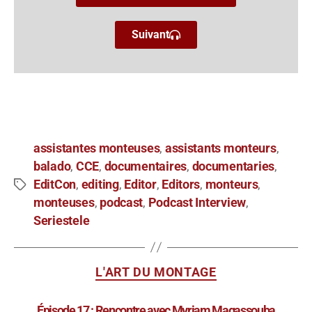
Suivant
assistantes monteuses
assistants monteurs
,
,
balado
CCE
documentaires
documentaries
,
,
,
,
EditCon
editing
Editor
Editors
monteurs
,
,
,
,
,
monteuses
podcast
Podcast Interview
,
,
,
Seriestele
L'ART DU MONTAGE
Épisode 17 : Rencontre avec Myriam Magassouba