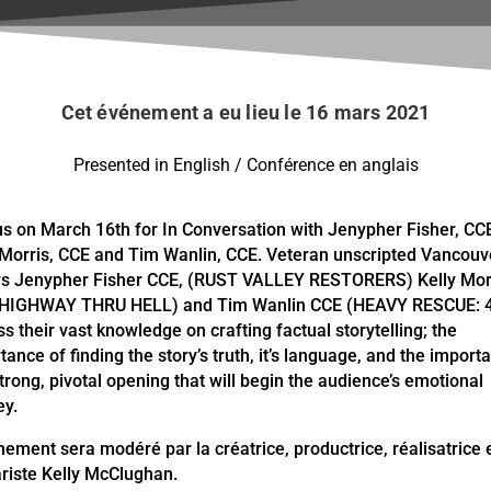
Cet événement a eu lieu le 16 mars 2021
Presented in English / Conférence en anglais
us on March 16th for In Conversation with Jenypher Fisher, CC
 Morris, CCE and Tim Wanlin, CCE. Veteran unscripted Vancouv
rs Jenypher Fisher CCE, (RUST VALLEY RESTORERS) Kelly Mor
(HIGHWAY THRU HELL) and Tim Wanlin CCE (HEAVY RESCUE: 
ss their vast knowledge on crafting factual storytelling; the
tance of finding the story’s truth, it’s language, and the import
strong, pivotal opening that will begin the audience’s emotional
ey.
nement sera modéré par la créatrice, productrice, réalisatrice 
riste Kelly McClughan.