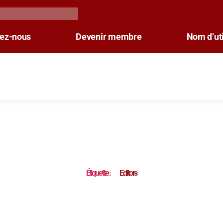
tez-nous
Devenir membre
Nom d’uti
Étiquette :
Editors