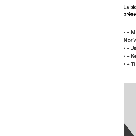
La bi
prése
Mo
Nor'
J
Ke
T