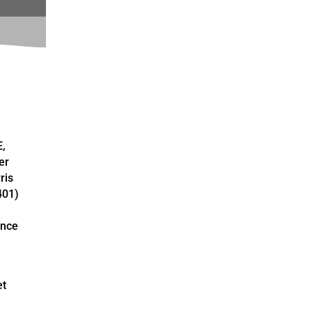
E,
er
ris
401)
ance
et