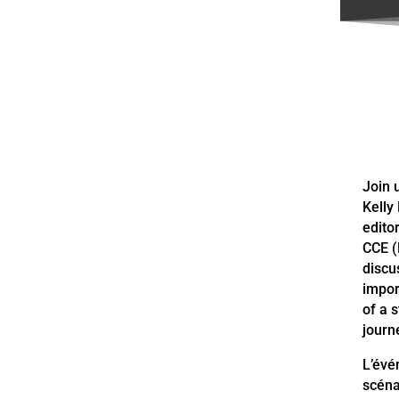
Join 
Kelly
edito
CCE 
discu
impor
of a 
journ
L’évé
scéna