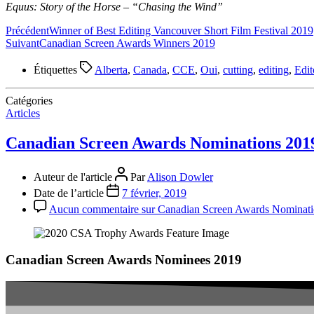
Equus: Story of the Horse – “Chasing the Wind”
Précédent
Winner of Best Editing Vancouver Short Film Festival 2019
Suivant
Canadian Screen Awards Winners 2019
Étiquettes
Alberta
,
Canada
,
CCE
,
Oui
,
cutting
,
editing
,
Edit
Catégories
Articles
Canadian Screen Awards Nominations 201
Auteur de l'article
Par
Alison Dowler
Date de l’article
7 février, 2019
Aucun commentaire
sur Canadian Screen Awards Nominati
Canadian Screen Awards Nominees 2019