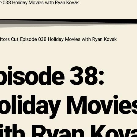
pisode 38:
oliday Movie
ith Ryan Kov