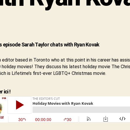
's episode Sarah Taylor chats with Ryan Kovak
n editor based in Toronto who at this point in his career has assi
 holiday movies! They discuss his latest holiday movie The Chr
ch is Lifetime’s first-ever LGBTQ+ Christmas movie.
 ici !