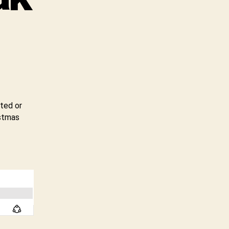
sted or
istmas