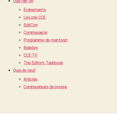
Que fait-on
Événements
Les prix CCE
EditCon
Communauté
Programme de mentorat
Balados
CCE TV
The Editor’s Taskbook
Quoi de neuf
Articles
Communiqués de presse