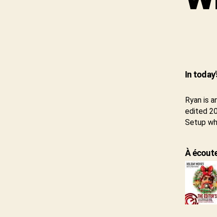
In today
Ryan is a
edited 20
Setup whi
À écouter