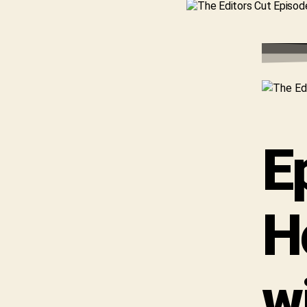
E
H
w