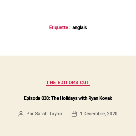
Étiquette :
anglais
Catégories
THE EDITORS CUT
Episode 038: The Holidays with Ryan Kovak
Par
Sarah Taylor
1 Décembre, 2020
Auteur
Date
de
de
l'article
l’article