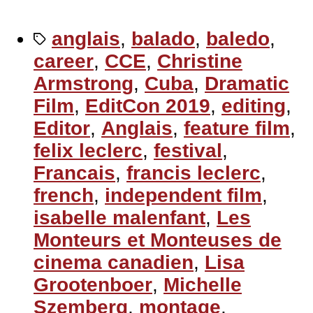
anglais
,
balado
,
baledo
,
career
,
CCE
,
Christine
Armstrong
,
Cuba
,
Dramatic
Film
,
EditCon 2019
,
editing
,
Editor
,
Anglais
,
feature film
,
felix leclerc
,
festival
,
Francais
,
francis leclerc
,
french
,
independent film
,
isabelle malenfant
,
Les
Monteurs et Monteuses de
cinema canadien
,
Lisa
Grootenboer
,
Michelle
Szemberg
,
montage
,