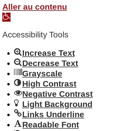
Aller au contenu
Open
toolbar
Accessibility Tools
Increase Text
Decrease Text
Grayscale
High Contrast
Negative Contrast
Light Background
Links Underline
Readable Font