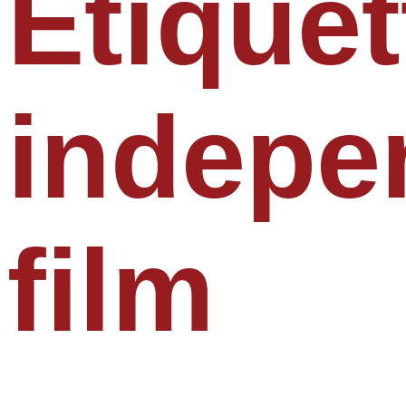
Étiquet
indepe
film