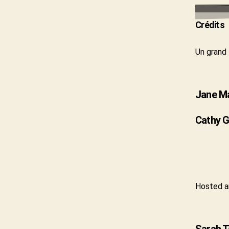
Crédits
Un grand 
Jane M
Cathy G
Hosted a
Sarah T