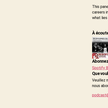
This pane
careers in
what lies
À écouter
Abonnez-
Spotify
B
Que voul
Veuillez 
nous abor
podcast@