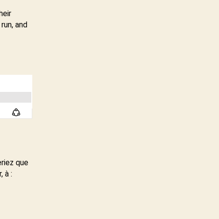
heir
 run, and
eriez que
 à :