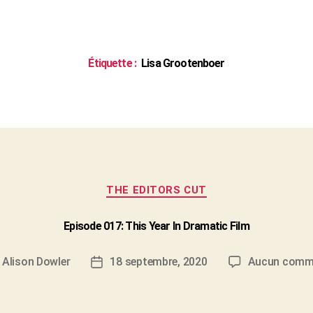
Étiquette :
Lisa Grootenboer
Catégories
THE EDITORS CUT
Episode 017: This Year In Dramatic Film
r
Alison Dowler
18 septembre, 2020
Aucun comm
r
Date
de
le
l’article