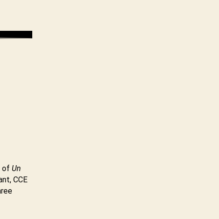
Year
In
Dramatic
Film
g of
Un
ant, CCE
hree