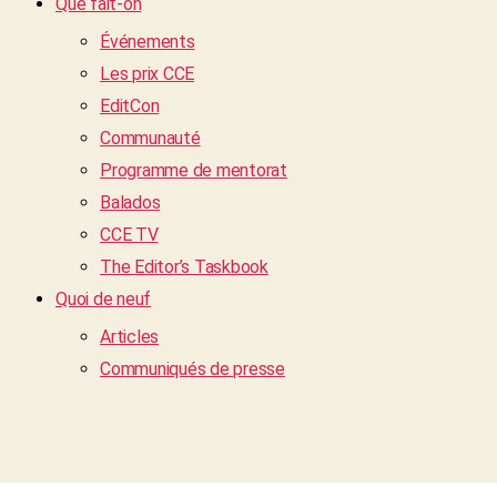
Que fait-on
Événements
Les prix CCE
EditCon
Communauté
Programme de mentorat
Balados
CCE TV
The Editor’s Taskbook
Quoi de neuf
Articles
Communiqués de presse