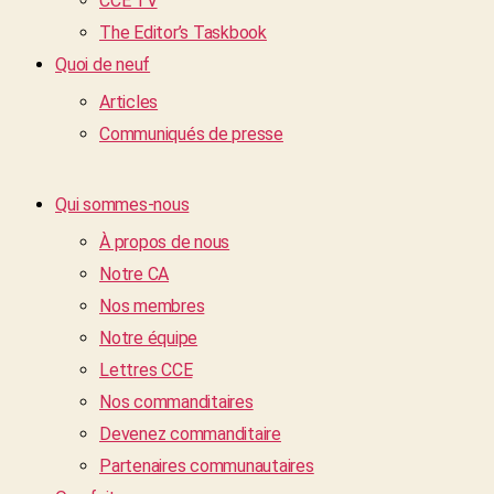
CCE TV
The Editor’s Taskbook
Quoi de neuf
Articles
Communiqués de presse
Qui sommes-nous
À propos de nous
Notre CA
Nos membres
Notre équipe
Lettres CCE
Nos commanditaires
Devenez commanditaire
Partenaires communautaires