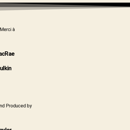
Merci à
acRae
ulkin
nd Produced by
aylor