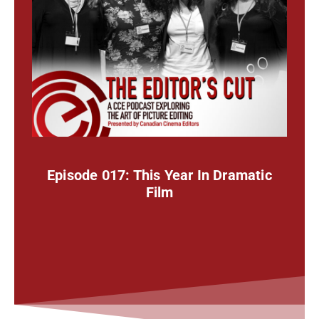
Episode 017: This Year In Dramatic
Film