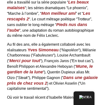
Les beaux
elle a travaillé sur la série populaire “
malaises
“; les séries dramatiques “Le phoenix”,
Mon meilleur ami
Les
“Marche à l’ombre”, “
” et “
rescapés 2
“. Le court métrage poétique “Trotteur”,
Pieds nus dans
sans oublier le long métrage “
l’aube
“, une adaptation du roman autobiographique
du même nom de Félix Leclerc.
Au fil des ans, elle a également collaboré avec les
Yves Simoneau
réalisateurs
(“
Napoléon
“), Mélanie
Charbonneau (“
Fabuleuses
“), Louise Archambault
Merci pour tout
(“
“), François Jaros (“En tout cas”),
Mune, le
Benoît Philippon et Alexandre Heboyan (“
gardien de la lune
“), Quentin Dupieux alias Mr.
Dans une galaxie
Oizo (“
Steak
“), Philippe Gagnon (“
près de chez vous 2
) et Olivier Asselin (“Un
capitalisme sentimental”).
FR
Où voir le travail récent d’Isabelle Malenfant, CCE: