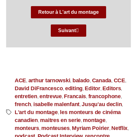
Retour à L'art du montage
Suivant
ACE
arthur tarnowski
balado
Canada
CCE
,
,
,
,
,
David DiFrancesco
editing
Editor
Editors
,
,
,
,
entretien
entrevue
Francais
francophone
,
,
,
,
french
isabelle malenfant
Jusqu'au declin
,
,
,
L'art du montage
les monteurs de cinéma
,
canadien
maitres en serie
montage
,
,
,
monteurs
monteuses
Myriam Poirier
Netflix
,
,
,
,
podcast
Podcast Interview
rencontre
,
,
,